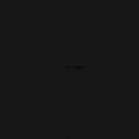
Активен