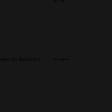
Истек
авил (by @gaga407)
Активен